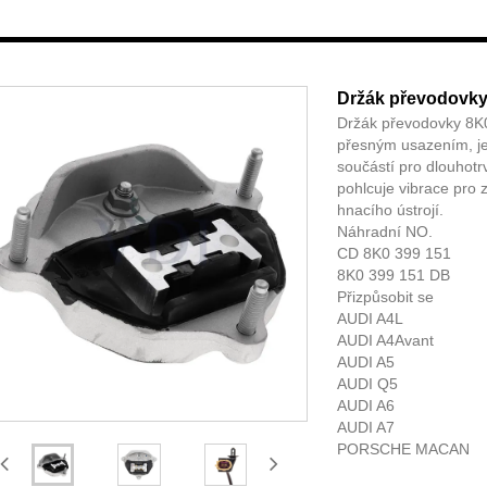
Držák převodovk
Držák převodovky 8K
přesným usazením, je
součástí pro dlouhotr
pohlcuje vibrace pro 
hnacího ústrojí.
Náhradní NO.
CD 8K0 399 151
8K0 399 151 DB
Přizpůsobit se
AUDI A4L
AUDI A4Avant
AUDI A5
AUDI Q5
AUDI A6
AUDI A7
PORSCHE MACAN