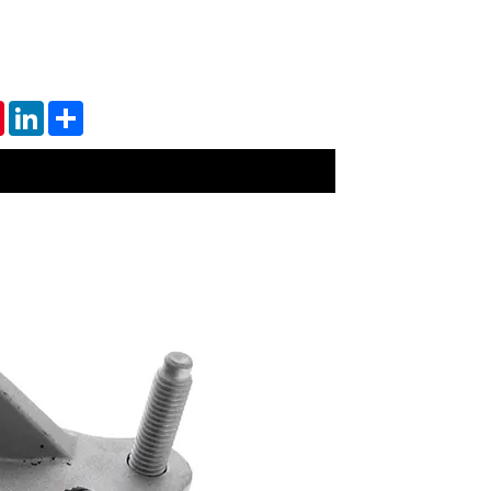
tsApp
Pinterest
LinkedIn
Share