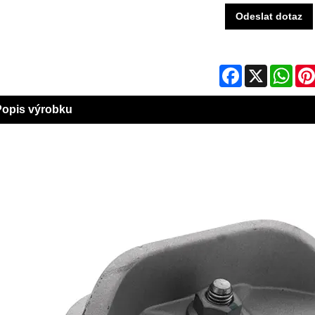
Odeslat dotaz
Facebook
X
Wha
Popis výrobku