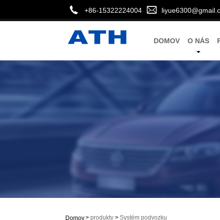
+86-15322224004
liyue6300@gmail.
DOMOV
O NÁS
>
produkty
>
Systém podvozku
Domov