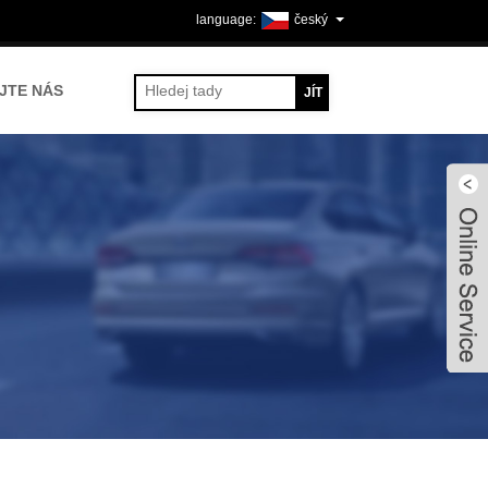
český
JTE NÁS