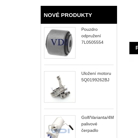
NOVÉ PRODUKTY
Pouzdro
odpružení
7L0505554
Uložení motoru
5Q0199262BJ
Golf/Varianta/4Motion
palivové
čerpadlo