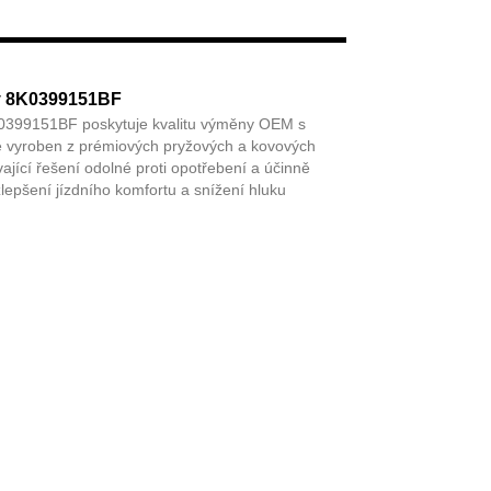
Live
y 8K0399151BF
0399151BF poskytuje kvalitu výměny OEM s
 vyroben z prémiových pryžových a kovových
vající řešení odolné proti opotřebení a účinně
zlepšení jízdního komfortu a snížení hluku