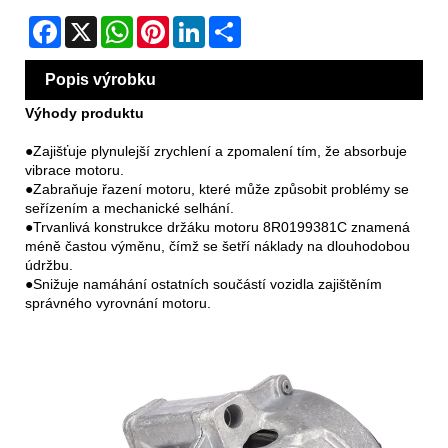
Facebook
X
WhatsApp
Pinterest
LinkedIn
Share
Popis výrobku
Výhody produktu
●Zajišťuje plynulejší zrychlení a zpomalení tím, že absorbuje
vibrace motoru.
●Zabraňuje řazení motoru, které může způsobit problémy se
seřízením a mechanické selhání.
●Trvanlivá konstrukce držáku motoru 8R0199381C znamená
méně častou výměnu, čímž se šetří náklady na dlouhodobou
údržbu.
●Snižuje namáhání ostatních součástí vozidla zajištěním
správného vyrovnání motoru.