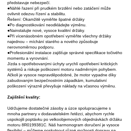
představuje nebezpečí.
●Náhlé řazení při prudkém brzdění nebo zatáčení může
ovlivnit odezvu řízení a stabilitu.
Řešení: Okamžitě vyměňte špatné držáky
●Po diagnostikování neodkládejte výměnu.
●Nainstalujte nové, vysoce kvalitní držáky.
●Při vícenásobném opotřebení vyměňte všechny držáky
najednou – míchání starého a nového způsobuje
nerovnoměrnou podporu.
●Profesionální instalace zajišťuje správné specifikace točivého
momentu a vyrovnání.
Jízda s opotřebovanými úchyty urychlí opotřebení kritických
systémů a riskuje poškození motoru nadměrným pohybem.
Ačkoli je vysoce nepravděpodobné, že motor vypadne díky
zabudovaným bezpečnostním západkám, kumulativní
poškození výrazně převyšuje náklady na včasnou výměnu.
Zajištění kvality:
Udržujeme dostatečné zásoby a úzce spolupracujeme s
mnoha partnery v dodavatelském řetězci, abychom rychle
uspokojili poptávku po velkoobjemových objednávkách držáku
motoru 8R0199381C. Náš harmonogram doručení je vysoce
flexibilní – můžeme poskytnout různé možnosti dopravy na