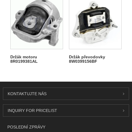
Držák motoru
Držák převodovky
8R0199381AL
8W0399156BF
KONTAKTUJTE NÁS
INQUIRY FOR PRICELIST
POSLEDNÍ ZPRÁVY