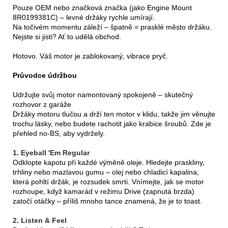
Pouze OEM nebo značková značka (jako Engine Mount
8R0199381C) – levné držáky rychle umírají.
Na točivém momentu záleží – špatně = prasklé město držáku.
Nejste si jisti? Ať to udělá obchod.
Hotovo. Váš motor je zablokovaný, vibrace pryč.
Průvodce údržbou
Udržujte svůj motor namontovaný spokojeně – skutečný
rozhovor z garáže
Držáky motoru tlučou a drží ten motor v klidu, takže jim věnujte
trochu lásky, nebo budete rachotit jako krabice šroubů. Zde je
přehled no-BS, aby vydržely.
1. Eyeball 'Em Regular
Odklopte kapotu při každé výměně oleje. Hledejte praskliny,
trhliny nebo mazlavou gumu – olej nebo chladicí kapalina,
která pohltí držák, je rozsudek smrti. Vnímejte, jak se motor
rozhoupe, když kamarád v režimu Drive (zapnutá brzda)
zatočí otáčky – příliš mnoho tance znamená, že je to toast.
2. Listen & Feel