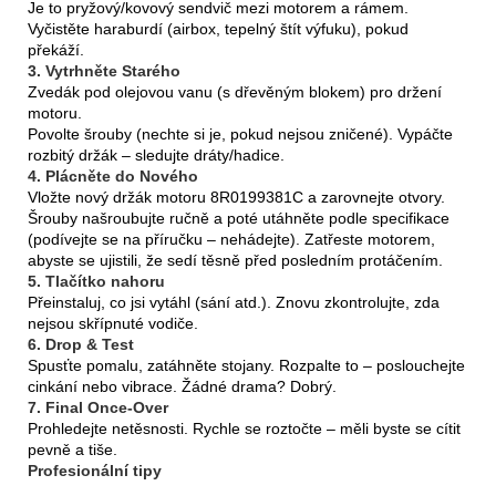
Je to pryžový/kovový sendvič mezi motorem a rámem.
Vyčistěte haraburdí (airbox, tepelný štít výfuku), pokud
překáží.
3. Vytrhněte Starého
Zvedák pod olejovou vanu (s dřevěným blokem) pro držení
motoru.
Povolte šrouby (nechte si je, pokud nejsou zničené). Vypáčte
rozbitý držák – sledujte dráty/hadice.
4. Plácněte do Nového
Vložte nový držák motoru 8R0199381C a zarovnejte otvory.
Šrouby našroubujte ručně a poté utáhněte podle specifikace
(podívejte se na příručku – nehádejte). Zatřeste motorem,
abyste se ujistili, že sedí těsně před posledním protáčením.
5. Tlačítko nahoru
Přeinstaluj, co jsi vytáhl (sání atd.). Znovu zkontrolujte, zda
nejsou skřípnuté vodiče.
6. Drop & Test
Spusťte pomalu, zatáhněte stojany. Rozpalte to – poslouchejte
cinkání nebo vibrace. Žádné drama? Dobrý.
7. Final Once-Over
Prohledejte netěsnosti. Rychle se roztočte – měli byste se cítit
pevně a tiše.
Profesionální tipy