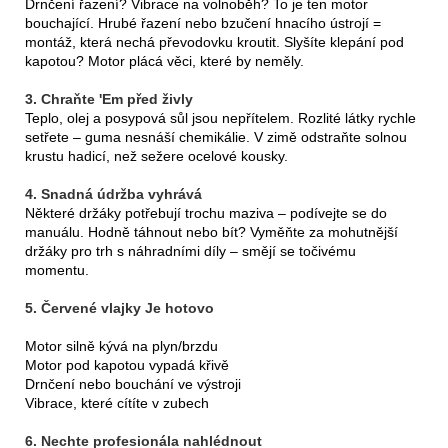
Drnčení řazení? Vibrace na volnoběh? To je ten motor
bouchající. Hrubé řazení nebo bzučení hnacího ústrojí =
montáž, která nechá převodovku kroutit. Slyšíte klepání pod
kapotou? Motor plácá věci, které by neměly.
3. Chraňte 'Em před živly
Teplo, olej a posypová sůl jsou nepřítelem. Rozlité látky rychle
setřete – guma nesnáší chemikálie. V zimě odstraňte solnou
krustu hadicí, než sežere ocelové kousky.
4. Snadná údržba vyhrává
Některé držáky potřebují trochu maziva – podívejte se do
manuálu. Hodně táhnout nebo bít? Vyměňte za mohutnější
držáky pro trh s náhradními díly – smějí se točivému
momentu.
5. Červené vlajky Je hotovo
Motor silně kývá na plyn/brzdu
Motor pod kapotou vypadá křivě
Drnčení nebo bouchání ve výstroji
Vibrace, které cítíte v zubech
6. Nechte profesionála nahlédnout