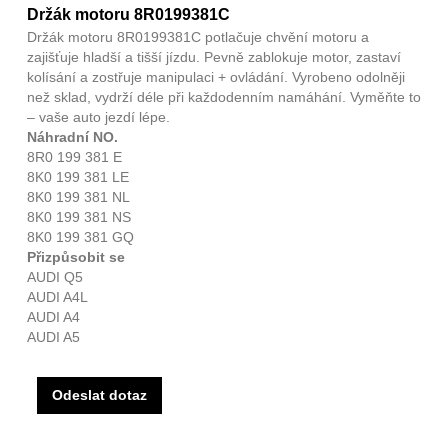
Držák motoru 8R0199381C
Držák motoru 8R0199381C potlačuje chvění motoru a
zajišťuje hladší a tišší jízdu. Pevně ​​zablokuje motor, zastaví
kolísání a zostřuje manipulaci + ovládání. Vyrobeno odolněji
než sklad, vydrží déle při každodenním namáhání. Vyměňte to
– vaše auto jezdí lépe.
Náhradní NO.
8R0 199 381 E
8K0 199 381 LE
8K0 199 381 NL
8K0 199 381 NS
8K0 199 381 GQ
Přizpůsobit se
AUDI Q5
AUDI A4L
AUDI A4
AUDI A5
Odeslat dotaz