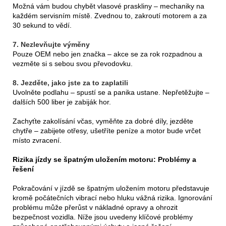
Možná vám budou chybět vlasové praskliny – mechaniky na
každém servisním místě. Zvednou to, zakroutí motorem a za
30 sekund to vědí.
7. Nezlevňujte výměny
Pouze OEM nebo jen značka – akce se za rok rozpadnou a
vezměte si s sebou svou převodovku.
8. Jezděte, jako jste za to zaplatili
Uvolněte podlahu – spustí se a panika ustane. Nepřetěžujte –
dalších 500 liber je zabiják hor.
Zachyťte zakolísání včas, vyměňte za dobré díly, jezděte
chytře – zabijete otřesy, ušetříte peníze a motor bude vrčet
místo zvracení.
Rizika jízdy se špatným uložením motoru: Problémy a
řešení
Pokračování v jízdě se špatným uložením motoru představuje
kromě počátečních vibrací nebo hluku vážná rizika. Ignorování
problému může přerůst v nákladné opravy a ohrozit
bezpečnost vozidla. Níže jsou uvedeny klíčové problémy