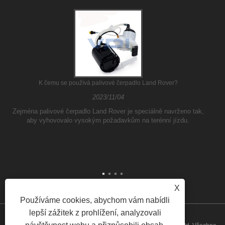
K čemu se používá palivové čerpadlo Land Rover?
2023/11/04
Zejména palivové čerpadlo Land Rover je speciálně navrženo tak,
aby vyhovovalo vysokým požadavkům na terénní jízdu.
X
Používáme cookies, abychom vám nabídli
lepší zážitek z prohlížení, analyzovali