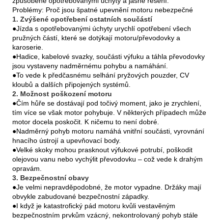
způsobené opotřebovanými úchyty a jasné řešení.
Problémy: Proč jsou špatné upevnění motoru nebezpečné
1. Zvýšené opotřebení ostatních součástí
●Jízda s opotřebovanými úchyty urychlí opotřebení všech
pružných částí, které se dotýkají motoru/převodovky a
karoserie.
●Hadice, kabelové svazky, součásti výfuku a táhla převodovky
jsou vystaveny nadměrnému pohybu a namáhání.
●To vede k předčasnému selhání pryžových pouzder, CV
kloubů a dalších připojených systémů.
2. Možnost poškození motoru
●Čím hůře se dostávají pod točivý moment, jako je zrychlení,
tím více se však motor pohybuje. V některých případech může
motor docela poskočit. K ničemu to není dobré.
●Nadměrný pohyb motoru namáhá vnitřní součásti, vyrovnání
hnacího ústrojí a upevňovací body.
●Velké skoky mohou prasknout výfukové potrubí, poškodit
olejovou vanu nebo vychýlit převodovku – což vede k drahým
opravám.
3. Bezpečnostní obavy
●Je velmi nepravděpodobné, že motor vypadne. Držáky mají
obvykle zabudované bezpečnostní západky.
●I když je katastrofický pád motoru kvůli vestavěným
bezpečnostním prvkům vzácný, nekontrolovaný pohyb stále