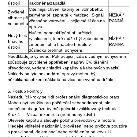
ústrojí
nakloněná/zapadlá.
Citelnější chvění kabiny při volnoběhu,
Zvýšené
zejména při zapnuté klimatizaci. Signál
NÍZKÁ /
vibrace při
včasného varování – nejlevnější čas na
RANNÁ
volnoběhu
opravu.
Hučení nebo skřípání při určitých
Nový hluk
rychlostech, které může být způsobeno
NÍZKÁ /
hnacího
změnami úhlu hnacího hřídele v
RANNÁ
ústrojí
důsledku prohnutí uchycení.
Neodkládejte výměnu: Pokračující jízda s vadným uchycením
způsobuje zrychlené opotřebení náprav CV, těsnění
převodovky, vedení chladicí kapaliny a kabelových svazků.
Náklady na tyto sekundární opravy mohou být
několikanásobkem nákladů na včasnou výměnu držáku.
5. Postup kontroly
Následující kroky se řídí profesionální diagnostickou praxí.
Mohou být použity pro počáteční sebehodnocení, ale
konečnou diagnózu by měl potvrdit kvalifikovaný technik.
Krok 1 — Vizuální kontrola (není nutný zdvih)
Otevřete kapotu a sledujte polohu převodovky a motoru.
Hledejte viditelné naklonění, prověšení nebo pryžová pouzdra
s prasklinami, delaminací nebo oddělením od kovu. U