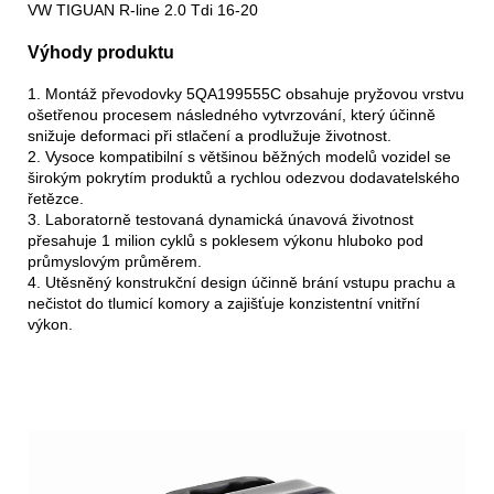
VW TIGUAN R-line 2.0 Tdi 16-20
Výhody produktu
1. Montáž převodovky 5QA199555C obsahuje pryžovou vrstvu
ošetřenou procesem následného vytvrzování, který účinně
snižuje deformaci při stlačení a prodlužuje životnost.
2. Vysoce kompatibilní s většinou běžných modelů vozidel se
širokým pokrytím produktů a rychlou odezvou dodavatelského
řetězce.
3. Laboratorně testovaná dynamická únavová životnost
přesahuje 1 milion cyklů s poklesem výkonu hluboko pod
průmyslovým průměrem.
4. Utěsněný konstrukční design účinně brání vstupu prachu a
nečistot do tlumicí komory a zajišťuje konzistentní vnitřní
výkon.