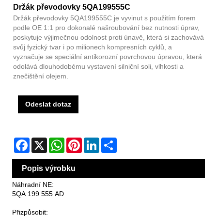
Držák převodovky 5QA199555C
Držák převodovky 5QA199555C je vyvinut s použitím forem
podle OE 1:1 pro dokonalé našroubování bez nutnosti úprav,
poskytuje výjimečnou odolnost proti únavě, která si zachovává
svůj fyzický tvar i po milionech kompresních cyklů, a
vyznačuje se speciální antikorozní povrchovou úpravou, která
odolává dlouhodobému vystavení silniční soli, vlhkosti a
znečištění olejem.
Odeslat dotaz
Facebook
X
WhatsApp
Pinterest
LinkedIn
Share
Popis výrobku
Náhradní NE:
5QA 199 555 AD
Přizpůsobit: