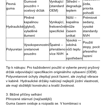
Gumové
Vynikající
Střední –
Pevná
jízda,
pouzdro +
(standard
degraduje
guma
priorita
ocelový držák
OEM)
teplem
pohodlí
Plněné
Nižší –
Prémiové
kapalinou
Vynikající,
kapalina
sedany,
Hydraulické
(glykol),
frekvenčně
může
vysoké
vyladěné
specifické
časem
standardy
tlumení
unikat
NVH
Vysoká —
Použití
Vysokopevnostní
Špatné –
odolná
stopy, pocit
Polyuretan
uretanové
přenášeno
vůči teplu
přesného
pouzdro
více NVH
a
řazení
opotřebení
Tip k nákupu: Pro každodenní použití si vyberte pevný pryžový
držák odpovídající specifikacím originálního vybavení (OEM).
Polyuretanové úchyty zlepšují pocit řazení, ale zvyšují vibrace
v kabině. Hydraulické držáky nabízejí nejlepší jízdní vlastnosti,
ale mají složitější konstrukci a kratší životnost.
3. Běžné příčiny selhání
Přirozené stárnutí (nejčastější)
Guma časem oxiduje a rozpadá se. V kombinaci s