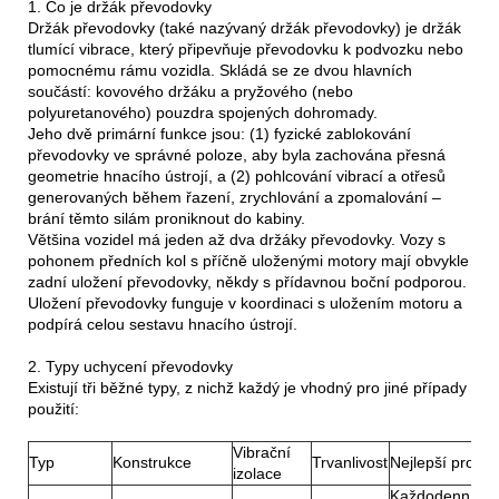
1. Co je držák převodovky
Držák převodovky (také nazývaný držák převodovky) je držák
tlumící vibrace, který připevňuje převodovku k podvozku nebo
pomocnému rámu vozidla. Skládá se ze dvou hlavních
součástí: kovového držáku a pryžového (nebo
polyuretanového) pouzdra spojených dohromady.
Jeho dvě primární funkce jsou: (1) fyzické zablokování
převodovky ve správné poloze, aby byla zachována přesná
geometrie hnacího ústrojí, a (2) pohlcování vibrací a otřesů
generovaných během řazení, zrychlování a zpomalování –
brání těmto silám proniknout do kabiny.
Většina vozidel má jeden až dva držáky převodovky. Vozy s
pohonem předních kol s příčně uloženými motory mají obvykle
zadní uložení převodovky, někdy s přídavnou boční podporou.
Uložení převodovky funguje v koordinaci s uložením motoru a
podpírá celou sestavu hnacího ústrojí.
2. Typy uchycení převodovky
Existují tři běžné typy, z nichž každý je vhodný pro jiné případy
použití:
Vibrační
Typ
Konstrukce
Trvanlivost
Nejlepší pro
izolace
Každodenní