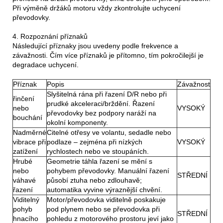
Při výměně držáků motoru vždy zkontrolujte uchycení
převodovky.
4. Rozpoznání příznaků
Následující příznaky jsou uvedeny podle frekvence a
závažnosti. Čím více příznaků je přítomno, tím pokročilejší je
degradace uchycení.
Příznak
Popis
Závažnost
Slyšitelná rána při řazení D/R nebo při
řinčení
prudké akceleraci/brždění. Řazení
nebo
VYSOKÝ
převodovky bez podpory naráží na
bouchání
okolní komponenty.
Nadměrné
Citelné otřesy ve volantu, sedadle nebo
vibrace při
podlaze – zejména při nízkých
VYSOKÝ
zatížení
rychlostech nebo ve stoupáních.
Hrubé
Geometrie táhla řazení se mění s
nebo
pohybem převodovky. Manuální řazení
STŘEDNÍ
váhavé
působí ztuha nebo zdlouhavě;
řazení
automatika vyvine výraznější chvění.
Viditelný
Motor/převodovka viditelně poskakuje
pohyb
pod plynem nebo se převodovka při
STŘEDNÍ
hnacího
pohledu z motorového prostoru jeví jako