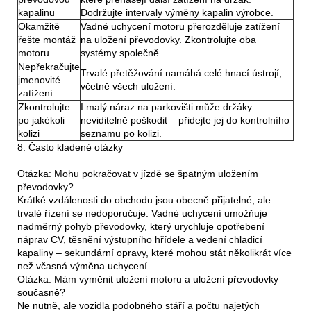
kapalinu
Dodržujte intervaly výměny kapalin výrobce.
Okamžitě
Vadné uchycení motoru přerozděluje zatížení
řešte montáž
na uložení převodovky. Zkontrolujte oba
motoru
systémy společně.
Nepřekračujte
Trvalé přetěžování namáhá celé hnací ústrojí,
jmenovité
včetně všech uložení.
zatížení
Zkontrolujte
I malý náraz na parkovišti může držáky
po jakékoli
neviditelně poškodit – přidejte jej do kontrolního
kolizi
seznamu po kolizi.
8. Často kladené otázky
Otázka: Mohu pokračovat v jízdě se špatným uložením
převodovky?
Krátké vzdálenosti do obchodu jsou obecně přijatelné, ale
trvalé řízení se nedoporučuje. Vadné uchycení umožňuje
nadměrný pohyb převodovky, který urychluje opotřebení
náprav CV, těsnění výstupního hřídele a vedení chladicí
kapaliny – sekundární opravy, které mohou stát několikrát více
než včasná výměna uchycení.
Otázka: Mám vyměnit uložení motoru a uložení převodovky
současně?
Ne nutně, ale vozidla podobného stáří a počtu najetých