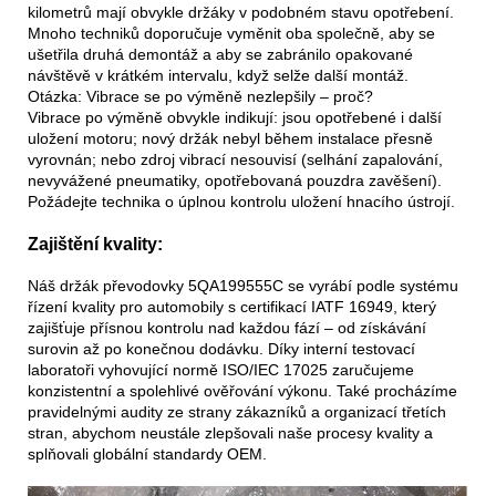
kilometrů mají obvykle držáky v podobném stavu opotřebení.
Mnoho techniků doporučuje vyměnit oba společně, aby se
ušetřila druhá demontáž a aby se zabránilo opakované
návštěvě v krátkém intervalu, když selže další montáž.
Otázka: Vibrace se po výměně nezlepšily – proč?
Vibrace po výměně obvykle indikují: jsou opotřebené i další
uložení motoru; nový držák nebyl během instalace přesně
vyrovnán; nebo zdroj vibrací nesouvisí (selhání zapalování,
nevyvážené pneumatiky, opotřebovaná pouzdra zavěšení).
Požádejte technika o úplnou kontrolu uložení hnacího ústrojí.
Zajištění kvality:
Náš držák převodovky 5QA199555C se vyrábí podle systému
řízení kvality pro automobily s certifikací IATF 16949, který
zajišťuje přísnou kontrolu nad každou fází – od získávání
surovin až po konečnou dodávku. Díky interní testovací
laboratoři vyhovující normě ISO/IEC 17025 zaručujeme
konzistentní a spolehlivé ověřování výkonu. Také procházíme
pravidelnými audity ze strany zákazníků a organizací třetích
stran, abychom neustále zlepšovali naše procesy kvality a
splňovali globální standardy OEM.