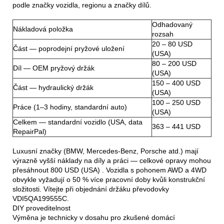
podle značky vozidla, regionu a značky dílů.
Odhadovaný
Nákladová položka
rozsah
20 – 80 USD
Část — poprodejní pryžové uložení
(USA)
80 – 200 USD
Díl — OEM pryžový držák
(USA)
150 – 400 USD
Část — hydraulický držák
(USA)
100 – 250 USD
Práce (1–3 hodiny, standardní auto)
(USA)
Celkem — standardní vozidlo (USA, data
363 – 441 USD
RepairPal)
Luxusní značky (BMW, Mercedes-Benz, Porsche atd.) mají
výrazně vyšší náklady na díly a práci — celkové opravy mohou
přesáhnout 800 USD (USA) . Vozidla s pohonem AWD a 4WD
obvykle vyžadují o 50 % více pracovní doby kvůli konstrukční
složitosti. Vítejte při objednání držáku převodovky
VDI5QA199555C.
DIY proveditelnost
Výměna je technicky v dosahu pro zkušené domácí