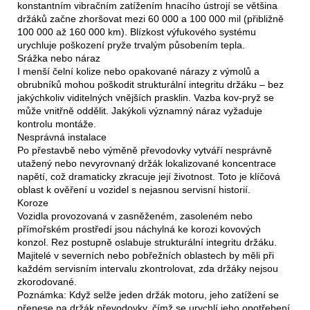
konstantním vibračním zatížením hnacího ústrojí se většina
držáků začne zhoršovat mezi 60 000 a 100 000 mil (přibližně
100 000 až 160 000 km). Blízkost výfukového systému
urychluje poškození pryže trvalým působením tepla.
Srážka nebo náraz
I menší čelní kolize nebo opakované nárazy z výmolů a
obrubníků mohou poškodit strukturální integritu držáku – bez
jakýchkoliv viditelných vnějších prasklin. Vazba kov-pryž se
může vnitřně oddělit. Jakýkoli významný náraz vyžaduje
kontrolu montáže.
Nesprávná instalace
Po přestavbě nebo výměně převodovky vytváří nesprávně
utažený nebo nevyrovnaný držák lokalizované koncentrace
napětí, což dramaticky zkracuje její životnost. Toto je klíčová
oblast k ověření u vozidel s nejasnou servisní historií.
Koroze
Vozidla provozovaná v zasněženém, zasoleném nebo
přímořském prostředí jsou náchylná ke korozi kovových
konzol. Rez postupně oslabuje strukturální integritu držáku.
Majitelé v severních nebo pobřežních oblastech by měli při
každém servisním intervalu zkontrolovat, zda držáky nejsou
zkorodované.
Poznámka: Když selže jeden držák motoru, jeho zatížení se
přenese na držák převodovky, čímž se urychlí jeho opotřebení.