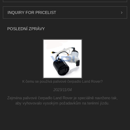
INQUIRY FOR PRICELIST
POSLEDNÍ ZPRÁVY
K čemu se používá palivové čerpadlo Land Rover?
2023/11/04
Zejména palivové čerpadlo Land Rover je speciálně navrženo tak,
aby vyhovovalo vysokým požadavkům na terénní jízdu.