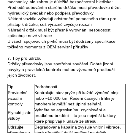
mechaniky, ale zahrnuje důležitá bezpečnostní hlediska:
Před odšroubováním starého držáku musí převodovku držet
hydraulický zvedák nebo podpěra převodovky
Některá vozidla vyžadují odstranění pomocného rámu pro
přístup k držáku, což výrazně zvyšuje rozsah
Náhradní držák musí být přesně vyrovnán; nesouosost
způsobuje nové vibrace
U všech spojovacích prvků musí být dodrženy specifikace
točivého momentu z OEM servisní příručky
7. Tipy pro údržbu
Držáky převodovky jsou spotřební součásti. Dobré jízdní
návyky a pravidelná kontrola mohou významně prodloužit
jejich životnost.
Tip
Podrobnosti
Pravidelné
Kontrolujte stav pryže při každé výměně oleje
vizuální
nebo ~10 000 km. Řešení časných trhlin je
kontroly
mnohem levnější než úplné selhání.
Vyhněte se agresivnímu zrychlování a
Plynulé jízdní
prudkému brzdění – to jsou největší faktory,
vstupy
které přispívají k únavě ze stresu.
Udržujte
Degradovaná kapalina zvyšuje vnitřní vibrace,
převodovou
které přenášejí další zatížení na držák.