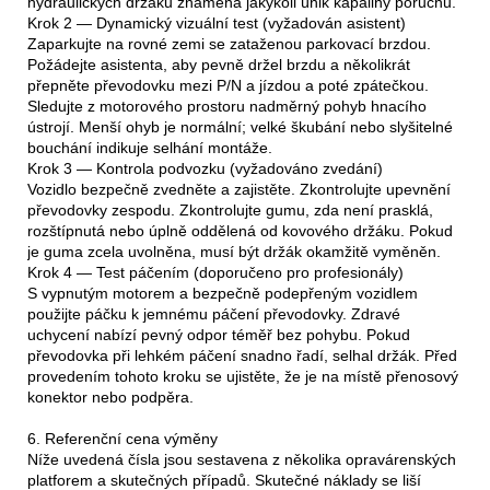
hydraulických držáků znamená jakýkoli únik kapaliny poruchu.
Krok 2 — Dynamický vizuální test (vyžadován asistent)
Zaparkujte na rovné zemi se zataženou parkovací brzdou.
Požádejte asistenta, aby pevně držel brzdu a několikrát
přepněte převodovku mezi P/N a jízdou a poté zpátečkou.
Sledujte z motorového prostoru nadměrný pohyb hnacího
ústrojí. Menší ohyb je normální; velké škubání nebo slyšitelné
bouchání indikuje selhání montáže.
Krok 3 — Kontrola podvozku (vyžadováno zvedání)
Vozidlo bezpečně zvedněte a zajistěte. Zkontrolujte upevnění
převodovky zespodu. Zkontrolujte gumu, zda není prasklá,
rozštípnutá nebo úplně oddělená od kovového držáku. Pokud
je guma zcela uvolněna, musí být držák okamžitě vyměněn.
Krok 4 — Test páčením (doporučeno pro profesionály)
S vypnutým motorem a bezpečně podepřeným vozidlem
použijte páčku k jemnému páčení převodovky. Zdravé
uchycení nabízí pevný odpor téměř bez pohybu. Pokud
převodovka při lehkém páčení snadno řadí, selhal držák. Před
provedením tohoto kroku se ujistěte, že je na místě přenosový
konektor nebo podpěra.
6. Referenční cena výměny
Níže uvedená čísla jsou sestavena z několika opravárenských
platforem a skutečných případů. Skutečné náklady se liší