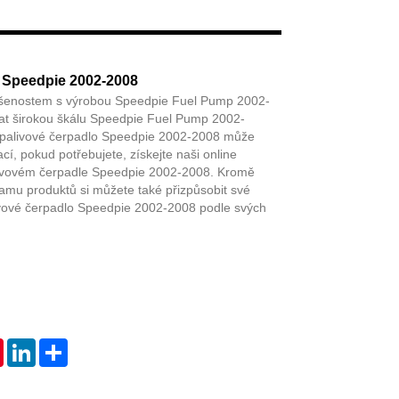
Live
o Speedpie 2002-2008
ušenostem s výrobou Speedpie Fuel Pump 2002-
t širokou škálu Speedpie Fuel Pump 2002-
í palivové čerpadlo Speedpie 2002-2008 může
cí, pokud potřebujete, získejte naši online
livovém čerpadle Speedpie 2002-2008. Kromě
mu produktů si můžete také přizpůsobit své
livové čerpadlo Speedpie 2002-2008 podle svých
tsApp
Pinterest
LinkedIn
Share