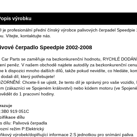
Popis výrobku
 je profesionální přední čínský výrobce palivových čerpadel Speedpi
u. Vítejte, kontaktujte nás.
ivové čerpadlo Speedpie 2002-2008
Car Parts se zaměřuje na bezkonkurenční hodnotu, RYCHLÉ DODÁNÍ a 
ení peněz. V našem obchodě najdete autodíly za bezkonkurenční cenu
 k dispozici mnoho dalších dílů, takže pokud nevidíte, co hledáte, 
dodali díl, který potřebujete!
ORNĚNÍ: Chcete-li se ujistit, že tento díl je správný pro vaše vozidlo,
em (zákazníci ve Spojeném království) nebo kódem motoru (ve Spojeném
vědět do 1 pracovní hodiny.
razuje
:3B0 919 051C
ifikace dílu
s dílu: Palivová čerpadla
ozní režim P:Elektrický
ňkový výrobek/doplňující informace 2:S jednotkou pro snímání paliva