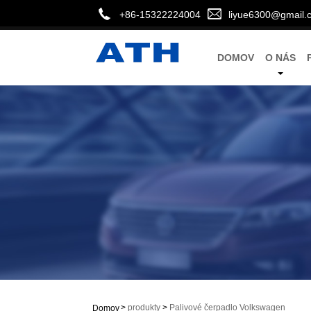
+86-15322224004
liyue6300@gmail.
DOMOV
O NÁS
>
produkty
>
Palivové čerpadlo Volkswagen
Domov