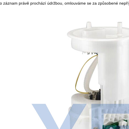
o záznam právě prochází údržbou, omlouváme se za způsobené nepří