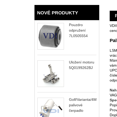
NOVÉ PRODUKTY
Pouzdro
VDI®
odpružení
ceno
7L0505554
Pal
LSM 
vrác
Máme
Uložení motoru
vám 
5Q0199262BJ
UPOZ
čísl
odpo
Nah
VAG
Golf/Varianta/4Motion
Spec
palivové
Popi
Prov
čerpadlo
Dopl