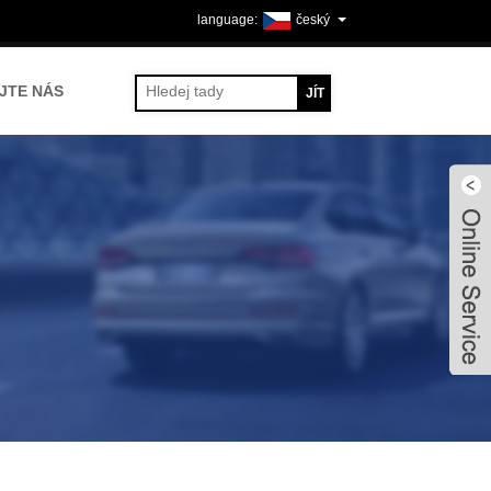
český
JTE NÁS