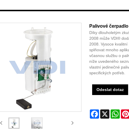
Palivové čerpadl
Díky dlouholetým zk
2008 může VDI® doda
2008. Vysoce kvalitn
splňovat mnoho aplika
včasnou službu o pa
níže uvedeného sezna
vlastní jedinečné pa
specifických potřeb.
Odeslat dotaz
Facebook
X
Wha