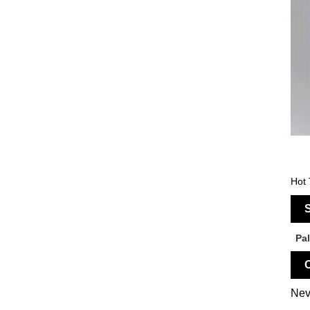
Hot 
S
Pa
O
Nev