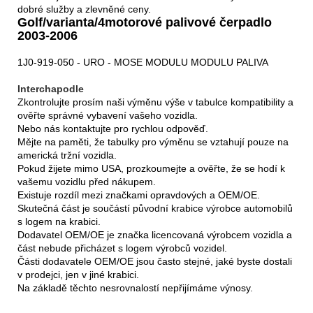
dobré služby a zlevněné ceny.
Golf/varianta/4motorové palivové čerpadlo
2003-2006
1J0-919-050 - URO - MOSE MODULU MODULU PALIVA
Intercha
podle
Zkontrolujte prosím naši výměnu výše v tabulce kompatibility a
ověřte správné vybavení vašeho vozidla.
Nebo nás kontaktujte pro rychlou odpověď.
Mějte na paměti, že tabulky pro výměnu se vztahují pouze na
americká tržní vozidla.
Pokud žijete mimo USA, prozkoumejte a ověřte, že se hodí k
vašemu vozidlu před nákupem.
Existuje rozdíl mezi značkami opravdových a OEM/OE.
Skutečná část je součástí původní krabice výrobce automobilů
s logem na krabici.
Dodavatel OEM/OE je značka licencovaná výrobcem vozidla a
část nebude přicházet s logem výrobců vozidel.
Části dodavatele OEM/OE jsou často stejné, jaké byste dostali
v prodejci, jen v jiné krabici.
Na základě těchto nesrovnalostí nepřijímáme výnosy.