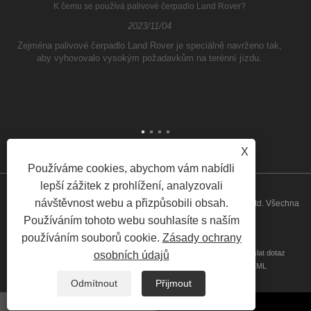
K čemu se používá palivové čerpadlo Land Rover?
2023/11/04
Zejména palivové čerpadlo Land Rover je speciálně navrženo tak,
aby vyhovovalo vysokým požadavkům na terénní jízdu.
X
Používáme cookies, abychom vám nabídli
lepší zážitek z prohlížení, analyzovali
návštěvnost webu a přizpůsobili obsah.
Copyright © 2026 Guangzhou ATH Automotive Electronics Co., Ltd. Všechna
Používáním tohoto webu souhlasíte s naším
práva vyhrazena
používáním souborů cookie.
Zásady ochrany
Domov
O nás
produkty
Zprávy
Stažení
Odeslat dotaz
osobních údajů
Kontaktujte nás
Odkazy
Sitemap
RSS
XML
Privacy Policy
Odmítnout
Přijmout