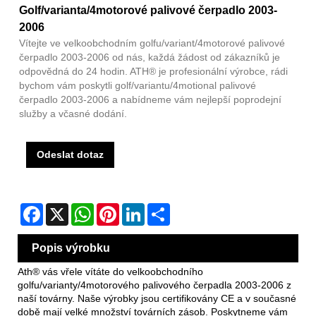
Golf/varianta/4motorové palivové čerpadlo 2003-
2006
Vítejte ve velkoobchodním golfu/variant/4motorové palivové
čerpadlo 2003-2006 od nás, každá žádost od zákazníků je
odpovědná do 24 hodin. ATH® je profesionální výrobce, rádi
bychom vám poskytli golf/variantu/4motional palivové
čerpadlo 2003-2006 a nabídneme vám nejlepší poprodejní
služby a včasné dodání.
Odeslat dotaz
Facebook
X
WhatsApp
Pinterest
LinkedIn
Share
Popis výrobku
Ath® vás vřele vítáte do velkoobchodního
golfu/varianty/4motorového palivového čerpadla 2003-2006 z
naší továrny. Naše výrobky jsou certifikovány CE a v současné
době mají velké množství továrních zásob. Poskytneme vám