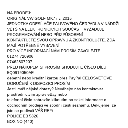
NA PRODEJ:
ORIGINÁL VW GOLF MK7 r.v. 2015
JEDNOTKA ODESÍLAČE PALIVOVÉHO ČERPADLA V NÁDRŽI
VĚTŠINA ELEKTRONICKÝCH SOUČÁSTÍ VYŽADUJE
PROGRAMOVÁNÍ NEBO PŘIZPŮSOBENÍ
KONTAKTUJTE SVOU OPRAVNU A ZKONTROLUJTE, ZDA
MAJÍ POTŘEBNÉ VYBAVENÍ
PRO VÍCE INFORMACÍ NÁM PROSÍM ZAVOLEJTE
01274 720906
07462807207
PŘED NÁKUPEM SI PROSÍM SHODUJTE ČÍSLO DÍLU
5Q0919050AE
debetní nebo kreditní kartou přes PayPal CELOSVĚTOVÉ
DORUČENÍ K DISPOZICI PROSÍM
Jestli máš nějaké dotazy? Neváhejte nás kontaktovat
prostřednictvím zpráv eBay nebo
telefonní číslo zobrazíte kliknutím na sekci Informace o
obchodním prodejci ve spodní části seznamu. Děkujeme, že
jste se podívali VÁŠ REF/
POLICE EB 5826
BOX NO (440)