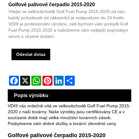
Golfové palivové čerpadlo 2015-2020
Vítejte ve velkoobchodě Golf Fuel Pump 2015-2020 od nás,
každý požadavek od zákazníků je zodpovězen do 24 hodin.
VDI® je profesionální výrobce, rádi bychom vám poskytli Golf
Fuel Pump 2015-2020 a nabídneme vám nejlepší poprodejní
servis a včasné dodání.
Odeslat dotaz
Facebook
X
WhatsApp
Pinterest
LinkedIn
Share
Popis výrobku
VDI® vás srdečně vítá ve velkoobchodě Golf Fuel Pump 2015-
2020 z naší továrny. Naše výrobky jsou certifikovány CE a v
současné době mají velké množství továrních zásob.
Poskytneme vám dobré služby a tovární zlevněné ceny.
Golfové palivové čerpadlo 2015-2020