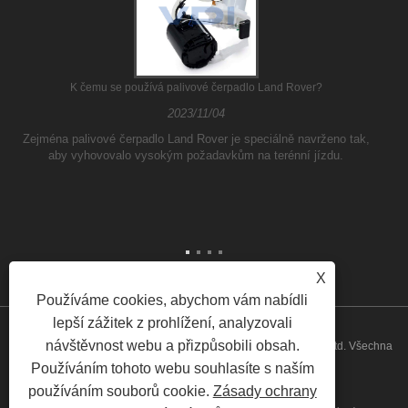
K čemu se používá palivové čerpadlo Land Rover?
2023/11/04
Zejména palivové čerpadlo Land Rover je speciálně navrženo tak,
aby vyhovovalo vysokým požadavkům na terénní jízdu.
X
Používáme cookies, abychom vám nabídli
lepší zážitek z prohlížení, analyzovali
návštěvnost webu a přizpůsobili obsah.
Copyright © 2026 Guangzhou ATH Automotive Electronics Co., Ltd. Všechna
Používáním tohoto webu souhlasíte s naším
práva vyhrazena
používáním souborů cookie.
Zásady ochrany