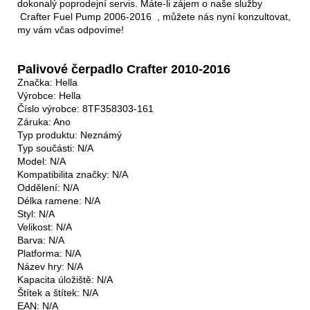
dokonalý poprodejní servis. Máte-li zájem o naše služby
Crafter Fuel Pump 2006-2016 , můžete nás nyní konzultovat,
my vám včas odpovíme!
Palivové čerpadlo Crafter 2010-2016
Značka: Hella
Výrobce: Hella
Číslo výrobce: 8TF358303-161
Záruka: Ano
Typ produktu: Neznámý
Typ součásti: N/A
Model: N/A
Kompatibilita značky: N/A
Oddělení: N/A
Délka ramene: N/A
Styl: N/A
Velikost: N/A
Barva: N/A
Platforma: N/A
Název hry: N/A
Kapacita úložiště: N/A
Štítek a štítek: N/A
EAN: N/A