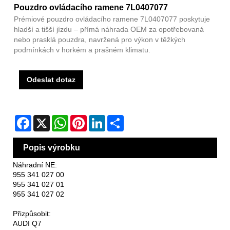
Pouzdro ovládacího ramene 7L0407077
Prémiové pouzdro ovládacího ramene 7L0407077 poskytuje
hladší a tišší jízdu – přímá náhrada OEM za opotřebovaná
nebo prasklá pouzdra, navržená pro výkon v těžkých
podmínkách v horkém a prašném klimatu.
Odeslat dotaz
Facebook
X
WhatsApp
Pinterest
LinkedIn
Share
Popis výrobku
Náhradní NE:
955 341 027 00
955 341 027 01
955 341 027 02
Přizpůsobit:
AUDI Q7