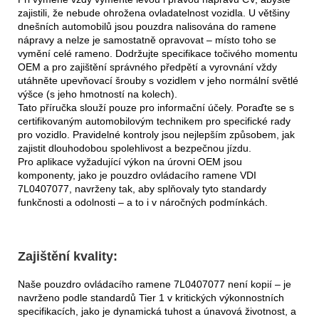
zajistili, že nebude ohrožena ovladatelnost vozidla. U většiny
dnešních automobilů jsou pouzdra nalisována do ramene
nápravy a nelze je samostatně opravovat – místo toho se
vymění celé rameno. Dodržujte specifikace točivého momentu
OEM a pro zajištění správného předpětí a vyrovnání vždy
utáhněte upevňovací šrouby s vozidlem v jeho normální světlé
výšce (s jeho hmotností na kolech).
Tato příručka slouží pouze pro informační účely. Poraďte se s
certifikovaným automobilovým technikem pro specifické rady
pro vozidlo. Pravidelné kontroly jsou nejlepším způsobem, jak
zajistit dlouhodobou spolehlivost a bezpečnou jízdu.
Pro aplikace vyžadující výkon na úrovni OEM jsou
komponenty, jako je pouzdro ovládacího ramene VDI
7L0407077, navrženy tak, aby splňovaly tyto standardy
funkčnosti a odolnosti – a to i v náročných podmínkách.
Zajištění kvality:
Naše pouzdro ovládacího ramene 7L0407077 není kopií – je
navrženo podle standardů Tier 1 v kritických výkonnostních
specifikacích, jako je dynamická tuhost a únavová životnost, a