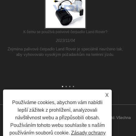
K čemu se používá palivové čerpadlo Land Rover?
2023/11/04
Zejména palivové čerpadlo Land Rover je speciálně navrženo tak,
aby vyhovovalo vysokým požadavkům na terénní jízdu.
X
Používáme cookies, abychom vám nabídli
lepší zážitek z prohlížení, analyzovali
návštěvnost webu a přizpůsobili obsah.
Copyright © 2026 Guangzhou ATH Automotive Electronics Co., Ltd. Všechna
Používáním tohoto webu souhlasíte s naším
práva vyhrazena
používáním souborů cookie.
Zásady ochrany