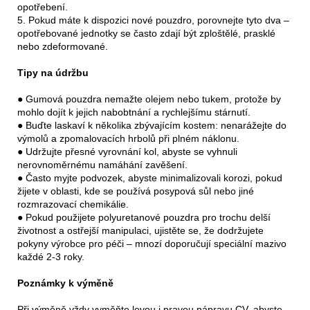
opotřebení.
5. Pokud máte k dispozici nové pouzdro, porovnejte tyto dva –
opotřebované jednotky se často zdají být zploštělé, prasklé
nebo zdeformované.
Tipy na údržbu
● Gumová pouzdra nemažte olejem nebo tukem, protože by
mohlo dojít k jejich nabobtnání a rychlejšímu stárnutí.
● Buďte laskaví k několika zbývajícím kostem: nenarážejte do
výmolů a zpomalovacích hrbolů při plném náklonu.
● Udržujte přesné vyrovnání kol, abyste se vyhnuli
nerovnoměrnému namáhání zavěšení.
● Často myjte podvozek, abyste minimalizovali korozi, pokud
žijete v oblasti, kde se používá posypová sůl nebo jiné
rozmrazovací chemikálie.
● Pokud použijete polyuretanové pouzdra pro trochu delší
životnost a ostřejší manipulaci, ujistěte se, že dodržujete
pokyny výrobce pro péči – mnozí doporučují speciální mazivo
každé 2-3 roky.
Poznámky k výměně
Při výměně vždy vyměňte levou i pravou nápravu CV, abyste