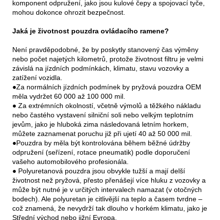
komponent odpružení, jako jsou kulové čepy a spojovací tyče,
mohou dokonce ohrozit bezpečnost.
Jaká je životnost pouzdra ovládacího ramene?
Není pravděpodobné, že by poskytly stanovený čas výměny
nebo počet najetých kilometrů, protože životnost filtru je velmi
závislá na jízdních podmínkách, klimatu, stavu vozovky a
zatížení vozidla.
●Za normálních jízdních podmínek by pryžová pouzdra OEM
měla vydržet 60 000 až 100 000 mil.
● Za extrémních okolností, včetně výmolů a těžkého nákladu
nebo častého vystavení silniční soli nebo velkým teplotním
jevům, jako je hluboká zima následovaná letním horkem,
můžete zaznamenat poruchu již při ujetí 40 až 50 000 mil.
●Pouzdra by měla být kontrolována během běžné údržby
odpružení (seřízení, rotace pneumatik) podle doporučení
vašeho automobilového profesionála.
● Polyuretanová pouzdra jsou obvykle tužší a mají delší
životnost než pryžová, přesto přenášejí více hluku z vozovky a
může být nutné je v určitých intervalech namazat (v otočných
bodech). Ale polyuretan je citlivější na teplo a časem tvrdne –
což znamená, že nevydrží tak dlouho v horkém klimatu, jako je
Střední východ nebo jižní Evropa.