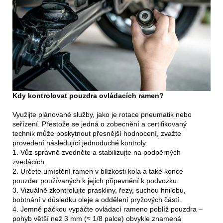
Kdy kontrolovat pouzdra ovládacích ramen?
Využijte plánované služby, jako je rotace pneumatik nebo
seřízení. Přestože se jedná o zobecnění a certifikovaný
technik může poskytnout přesnější hodnocení, zvažte
provedení následující jednoduché kontroly:
1. Vůz správně zvedněte a stabilizujte na podpěrných
zvedácích.
2. Určete umístění ramen v blízkosti kola a také konce
pouzder používaných k jejich připevnění k podvozku.
3. Vizuálně zkontrolujte praskliny, řezy, suchou hnilobu,
bobtnání v důsledku oleje a oddělení pryžových částí.
4. Jemně páčkou vypáčte ovládací rameno poblíž pouzdra –
pohyb větší než 3 mm (≈ 1/8 palce) obvykle znamená