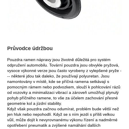
Průvodce údržbou
Pouzdra ramen nápravy jsou životně důležitá pro systém
odpružení automobilu. Tovární pouzdra jsou obvykle pryžová,
vysoce výkonné verze jsou často vyrobeny z vylepšené pryže -
-- některé jdou tak daleko, že používají polyuretan. Jsou
namontovány v místě, kde se příčná ramena setkávají s
pomocným rámem nebo podvozkem, slouží k pohlcování rázů
od vozovky a minimalizaci vibrací a zároveň umožňují plynulý
pohyb příčného ramene, to vše za účelem zachování přesné
geometrie kol a jízdní stability.
Když však pouzdra začnou odumírat, problém bude větší než
jen hluk nebo nepohodlí. Když se s ním jezdí s příliš velkou
vůlí, může dojít k nevyrovnanému výkonu řízení a nadměrné
opotřebení pneumatik a zvýšené namáhání dalších