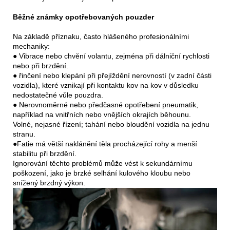
Běžné známky opotřebovaných pouzder
Na základě příznaku, často hlášeného profesionálními
mechaniky:
● Vibrace nebo chvění volantu, zejména při dálniční rychlosti
nebo při brzdění.
● řinčení nebo klepání při přejíždění nerovností (v zadní části
vozidla), které vznikají při kontaktu kov na kov v důsledku
nedostatečné vůle pouzdra.
● Nerovnoměrné nebo předčasné opotřebení pneumatik,
například na vnitřních nebo vnějších okrajích běhounu.
Volné, nejasné řízení; tahání nebo bloudění vozidla na jednu
stranu.
●Fatie má větší naklánění těla procházející rohy a menší
stabilitu při brzdění.
Ignorování těchto problémů může vést k sekundárnímu
poškození, jako je brzké selhání kulového kloubu nebo
snížený brzdný výkon.