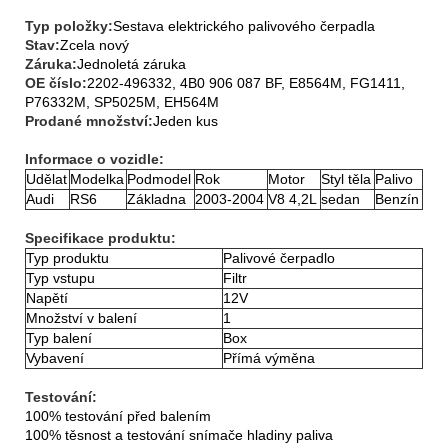
Typ položky:
Sestava elektrického palivového čerpadla
Stav:
Zcela nový
Záruka:
Jednoletá záruka
OE číslo:
2202-496332, 4B0 906 087 BF, E8564M, FG1411,
P76332M, SP5025M, EH564M
Prodané množství:
Jeden kus
Informace o vozidle:
Udělat
Modelka
Podmodel
Rok
Motor
Styl těla
Palivo
Audi
RS6
Základna
2003-2004
V8 4,2L
sedan
Benzín
Specifikace produktu:
Typ produktu
Palivové čerpadlo
Typ vstupu
Filtr
Napětí
12V
Množství v balení
1
Typ balení
Box
Vybavení
Přímá výměna
Testování:
100% testování před balením
100% těsnost a testování snímače hladiny paliva