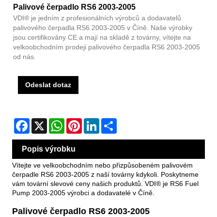
Palivové čerpadlo RS6 2003-2005
VDI® je jedním z profesionálních výrobců a dodavatelů
palivového čerpadla RS6 2003-2005 v Číně. Naše výrobky
jsou certifikovány CE a mají na skladě z továrny, vítejte na
velkoobchodním prodeji palivového čerpadla RS6 2003-2005
od nás.
Odeslat dotaz
Facebook
X
WhatsApp
Pinterest
LinkedIn
Share
Popis výrobku
Vítejte ve velkoobchodním nebo přizpůsobeném palivovém
čerpadle RS6 2003-2005 z naší továrny kdykoli. Poskytneme
vám tovární slevové ceny našich produktů. VDI® je RS6 Fuel
Pump 2003-2005 výrobci a dodavatelé v Číně.
Palivové čerpadlo RS6 2003-2005