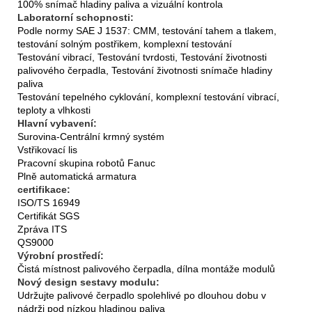
100% snímač hladiny paliva a vizuální kontrola
Laboratorní schopnosti:
Podle normy SAE J 1537: CMM, testování tahem a tlakem,
testování solným postřikem, komplexní testování
Testování vibrací, Testování tvrdosti, Testování životnosti
palivového čerpadla, Testování životnosti snímače hladiny
paliva
Testování tepelného cyklování, komplexní testování vibrací,
teploty a vlhkosti
Hlavní vybavení:
Surovina-Centrální krmný systém
Vstřikovací lis
Pracovní skupina robotů Fanuc
Plně automatická armatura
certifikace:
ISO/TS 16949
Certifikát SGS
Zpráva ITS
QS9000
Výrobní prostředí:
Čistá místnost palivového čerpadla, dílna montáže modulů
Nový design sestavy modulu:
Udržujte palivové čerpadlo spolehlivé po dlouhou dobu v
nádrži pod nízkou hladinou paliva