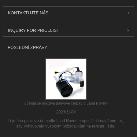
KONTAKTUJTE NÁS
INQUIRY FOR PRICELIST
POSLEDNÍ ZPRÁVY
K čemu se používá palivové čerpadlo Land Rover?
2023/11/04
Zejména palivové čerpadlo Land Rover je speciálně navrženo tak,
aby vyhovovalo vysokým požadavkům na terénní jízdu.