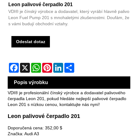
Leon palivové čerpadlo 201
VDI® je čínský výrobce a dodavatel, který vyrábí hlavně palivo
Leon Fuel Pump 201 s mnohaletými zkušenostmi. Doufám, že
s vámi budují obchodní vztahy.
Odeslat dotaz
Facebook
X
WhatsApp
Pinterest
LinkedIn
Share
Popis výrobku
VDI® je profesionální čínský výrobce a dodavatel palivového
čerpadla Leon 201, pokud hledáte nejlepší palivové čerpadlo
Leon 201 s nízkou cenou, kontaktujte nás nyní!
Leon palivové čerpadlo 201
Doporučená cena: 352,00 $
Značka: Audi A3