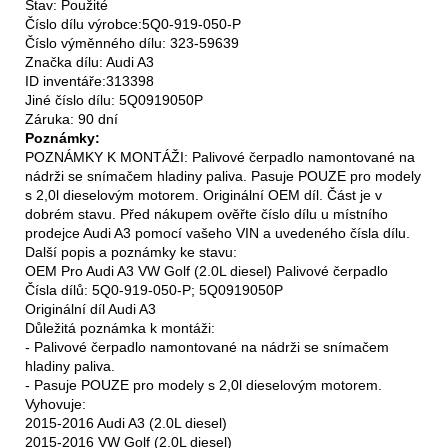
Stav: Použité
Číslo dílu výrobce:5Q0-919-050-P
Číslo výměnného dílu: 323-59639
Značka dílu: Audi A3
ID inventáře:313398
Jiné číslo dílu: 5Q0919050P
Záruka: 90 dní
Poznámky:
POZNÁMKY K MONTÁŽI: Palivové čerpadlo namontované na
nádrži se snímačem hladiny paliva. Pasuje POUZE pro modely
s 2,0l dieselovým motorem. Originální OEM díl. Část je v
dobrém stavu. Před nákupem ověřte číslo dílu u místního
prodejce Audi A3 pomocí vašeho VIN a uvedeného čísla dílu.
Další popis a poznámky ke stavu:
OEM Pro Audi A3 VW Golf (2.0L diesel) Palivové čerpadlo
Čísla dílů: 5Q0-919-050-P; 5Q0919050P
Originální díl Audi A3
Důležitá poznámka k montáži:
- Palivové čerpadlo namontované na nádrži se snímačem
hladiny paliva.
- Pasuje POUZE pro modely s 2,0l dieselovým motorem.
Vyhovuje:
2015-2016 Audi A3 (2.0L diesel)
2015-2016 VW Golf (2.0L diesel)