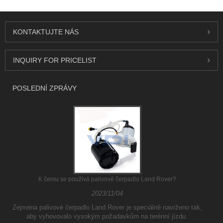
KONTAKTUJTE NÁS
INQUIRY FOR PRICELIST
POSLEDNÍ ZPRÁVY
K čemu se používá palivové čerpadlo Land Rover?
2023/11/04
Zejména palivové čerpadlo Land Rover je speciálně navrženo tak,
aby vyhovovalo vysokým požadavkům na terénní jízdu.