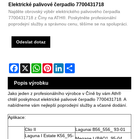
Elektrické palivové čerpadlo 7700431718
Najděte obrovský výběr elektrického palivového čerpadla
7700431718 z Číny na ATH®. Poskytněte profesionální
poprodejní služby a správnou cenu, těšíme se na spolupráci.
Odeslat dotaz
Facebook
X
WhatsApp
Pinterest
LinkedIn
Share
Popis výrobku
Jako jeden z profesionálního výrobce v Číně by vám Ath®
chtěl poskytnout elektrické palivové čerpadlo 7700431718. A
nabídneme vám nejlepší poprodejní služby a včasné dodání.
Aplikace:
Clio II
Lagunai B56_556_ 93-01
Laguna I Estate K56_95-
Megane I (BAO1_95-04