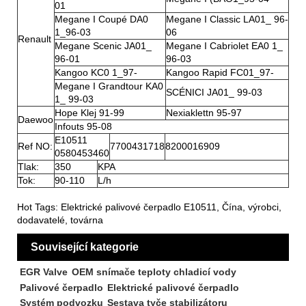
01
Megane I Coupé DA0
Megane I Classic LA01_ 96-
1_96-03
06
Renault
Megane Scenic JA01_
Megane I Cabriolet EA0 1_
96-01
96-03
Kangoo KC0 1_97-
Kangoo Rapid FC01_97-
Megane I Grandtour KA0
SCÉNICI JA01_ 99-03
1_ 99-03
Hope Klej 91-99
Nexiaklettn 95-97
Daewoo
Infouts 95-08
E10511
Ref NO:
7700431718
8200016909
0580453460
Tlak:
350
KPA
Tok:
90-110
L/h
Hot Tags: Elektrické palivové čerpadlo E10511, Čína, výrobci,
dodavatelé, továrna
Související kategorie
EGR Valve
OEM snímače teploty chladicí vody
Palivové čerpadlo
Elektrické palivové čerpadlo
Systém podvozku
Sestava tyče stabilizátoru