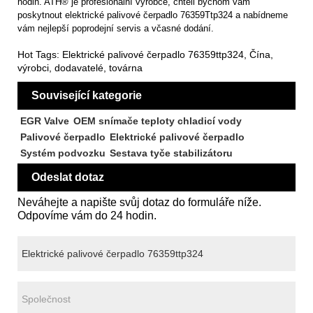
hodin. ATH® je profesionální výrobce, chtěli bychom vám
poskytnout elektrické palivové čerpadlo 76359Ttp324 a nabídneme
vám nejlepší poprodejní servis a včasné dodání.
Hot Tags: Elektrické palivové čerpadlo 76359ttp324, Čína,
výrobci, dodavatelé, továrna
Související kategorie
EGR Valve
OEM snímače teploty chladicí vody
Palivové čerpadlo
Elektrické palivové čerpadlo
Systém podvozku
Sestava tyče stabilizátoru
Odeslat dotaz
Neváhejte a napište svůj dotaz do formuláře níže.
Odpovíme vám do 24 hodin.