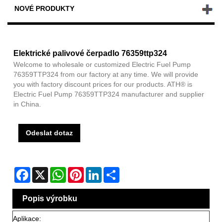
NOVÉ PRODUKTY
Elektrické palivové čerpadlo 76359ttp324
Welcome to wholesale or customized Electric Fuel Pump
76359TTP324 from our factory at any time. We will provide
you with factory discount prices for our products. ATH® is
Electric Fuel Pump 76359TTP324 manufacturer and supplier
in China.
Odeslat dotaz
Facebook
X
WhatsApp
Pinterest
LinkedIn
Share
Popis výrobku
Aplikace: