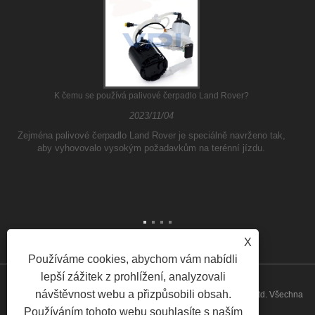
K čemu se používá palivové čerpadlo Land Rover?
2023/11/04
Zejména palivové čerpadlo Land Rover je speciálně navrženo tak,
aby vyhovovalo vysokým požadavkům na terénní jízdu.
X
Používáme cookies, abychom vám nabídli
lepší zážitek z prohlížení, analyzovali
návštěvnost webu a přizpůsobili obsah.
Copyright © 2026 Guangzhou ATH Automotive Electronics Co., Ltd. Všechna
Používáním tohoto webu souhlasíte s naším