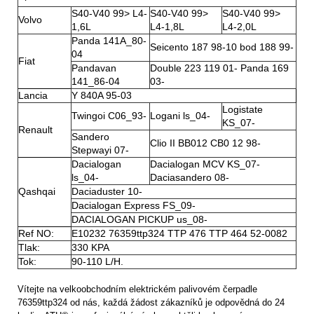
S40-V40 99> L4-
S40-V40 99>
S40-V40 99>
Volvo
1,6L
L4-1,8L
L4-2,0L
Panda 141A_80-
Seicento 187 98-10 bod 188 99-
04
Fiat
Pandavan
Double 223 119 01- Panda 169
141_86-04
03-
Lancia
Y 840A 95-03
Logistate
Twingoi C06_93-
Logani ls_04-
KS_07-
Renault
Sandero
Clio II BB012 CB0 12 98-
Stepwayi 07-
Dacialogan
Dacialogan MCV KS_07-
ls_04-
Daciasandero 08-
Qashqai
Daciaduster 10-
Dacialogan Express FS_09-
DACIALOGAN PICKUP us_08-
Ref NO:
E10232 76359ttp324 TTP 476 TTP 464 52-0082
Tlak:
330 KPA
Tok:
90-110 L/H.
Vítejte na velkoobchodním elektrickém palivovém čerpadle
76359ttp324 od nás, každá žádost zákazníků je odpovědná do 24