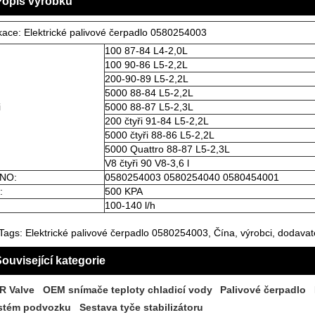
Popis výrobku
kace: Elektrické palivové čerpadlo 0580254003
100 87-84 L4-2,0L
100 90-86 L5-2,2L
200-90-89 L5-2,2L
5000 88-84 L5-2,2L
i
5000 88-87 L5-2,3L
200 čtyři 91-84 L5-2,2L
5000 čtyři 88-86 L5-2,2L
5000 Quattro 88-87 L5-2,3L
V8 čtyři 90 V8-3,6 l
 NO:
0580254003 0580254040 0580454001
:
500 KPA
100-140 l/h
Tags: Elektrické palivové čerpadlo 0580254003, Čína, výrobci, dodavat
ouvisející kategorie
R Valve
OEM snímače teploty chladicí vody
Palivové čerpadlo
stém podvozku
Sestava tyče stabilizátoru