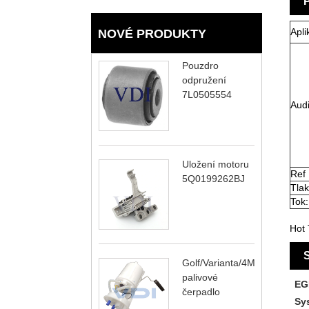
Apli
NOVÉ PRODUKTY
Pouzdro
odpružení
7L0505554
Aud
Uložení motoru
Ref
5Q0199262BJ
Tlak
Tok:
Hot 
S
Golf/Varianta/4Motion
palivové
EG
čerpadlo
Sy