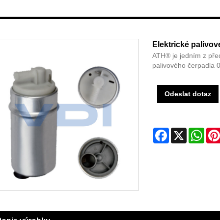
Elektrické palivo
ATH® je jedním z pře
palivového čerpadla 
Odeslat dotaz
Facebook
X
Wha