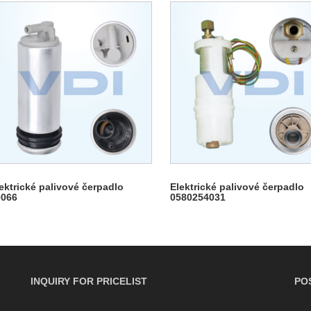
ektrické palivové čerpadlo
Elektrické palivové čerpadlo
0066
0580254031
INQUIRY FOR PRICELIST
PO