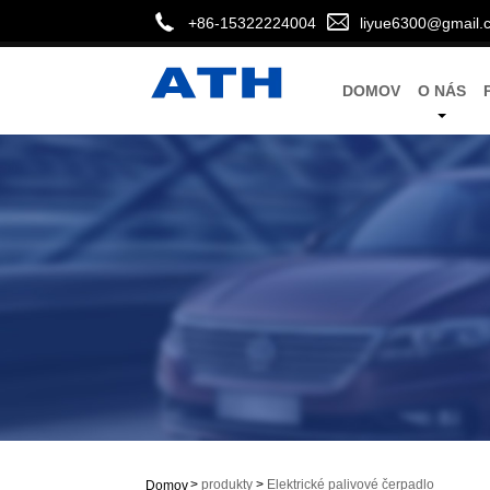
+86-15322224004
liyue6300@gmail.
DOMOV
O NÁS
>
produkty
>
Elektrické palivové čerpadlo
Domov