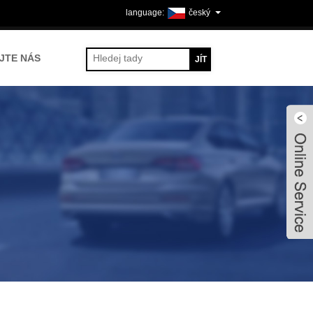
český
JTE NÁS