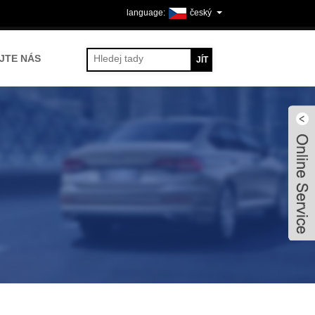
český
JTE NÁS