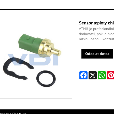
Senzor teploty c
ATH® je profesionáln
dodavatel, pokud hle
nízkou cenou, konzult
Odeslat dotaz
Facebook
X
Wha