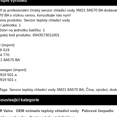
Popis výrobku
 je profesionální čínský senzor chladicí vody XM21 8A570 BA dodavat
0 BA s nízkou cenou, konzultujte nás nyní!
ina produktu: Senzor teploty chladicí vody
cí jednotka: 1
ství na jednotku balíčku: 1
pský kód produktu: 6943573011001
 (import)
0 619
4 770
1 8A570 BA
swagen (import)
919 501 a
919 501 c
Tags: Senzor teploty chladicí vody XM21 8A570 BA, Čína, výrobci, doda
ouvisející kategorie
R Valve
OEM snímače teploty chladicí vody
Palivové čerpadlo