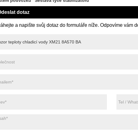
stém podvozku
Sestava tyče stabilizátoru
deslat dotaz
áhejte a napište svůj dotaz do formuláře níže. Odpovíme vám d