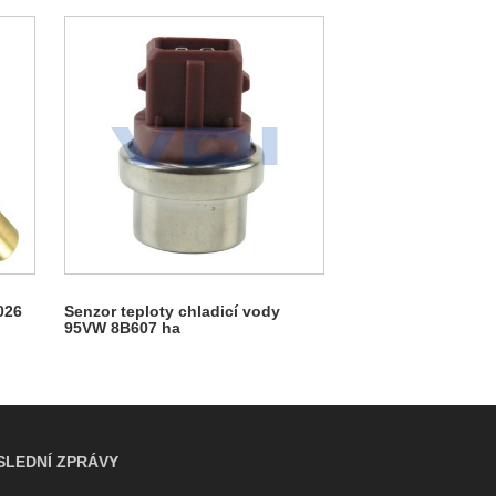
026
Senzor teploty chladicí vody
95VW 8B607 ha
SLEDNÍ ZPRÁVY