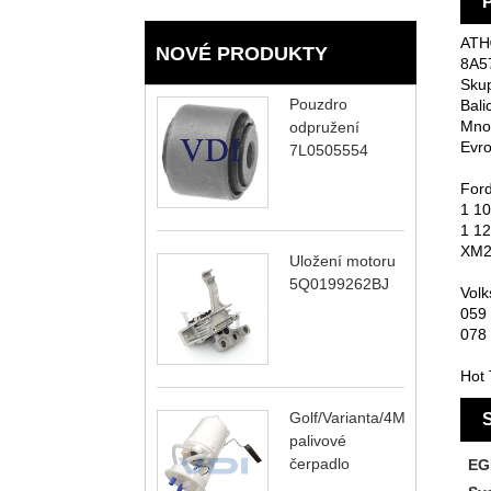
ATH®
NOVÉ PRODUKTY
8A57
Skup
Pouzdro
Bali
Množ
odpružení
Evro
7L0505554
Ford
1 10
1 12
XM2
Uložení motoru
5Q0199262BJ
Volk
059 
078 
Hot 
Golf/Varianta/4Motion
S
palivové
čerpadlo
EG