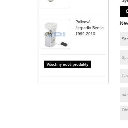
Sy
O
Palivové
Nev
čerpadlo Beetle
1999-2010
Všechny nové produkty