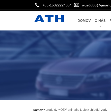
+86-15322224004
liyue6300@gmail.
DOMOV
O NÁS
>
produkty
>
OEM snímače teploty chladicí vody
Domov