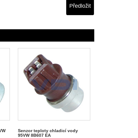
Předložit
 VW
Senzor teploty chladicí vody
95VW 8B607 EA