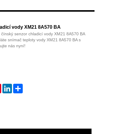
Live
hladicí vody XM21 8A570 BA
í čínský senzor chladicí vody XM21 8A570 BA
dáte snímač teploty vody XM21 8A570 BA s
ujte nás nyní!
tsApp
Pinterest
LinkedIn
Share