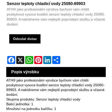
Senzor teploty chladicí vody 25080-89903
ATH® jako profesionální výrobce bychom vám chtěli
poskytnout vysoce kvalitní senzor teploty chladicí vody 25080-
89903. A nabídneme vám nejlepší poprodejní službu a včasné
dodání.
Odeslat dotaz
Facebook
X
WhatsApp
Pinterest
LinkedIn
Share
Popis výrobku
ATH® jako profesionální výrobce bychom vám chtěli
poskytnout vysoce kvalitní senzor teploty chladicí vody 25080-
89903. A nabídneme vám nejlepší poprodejní službu a včasné
dodání.
Skupina produktu: Senzor teploty chladicí vody
Balicí jednotka: 1
Množství na jednotku balíčku: 1