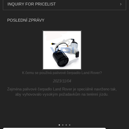
INQUIRY FOR PRICELIST
POSLEDNÍ ZPRÁVY
K čemu se používá palivové čerpadlo Land Rover?
2023/11/04
Zejména palivové čerpadlo Land Rover je speciálně navrženo tak,
aby vyhovovalo vysokým požadavkům na terénní jízdu.