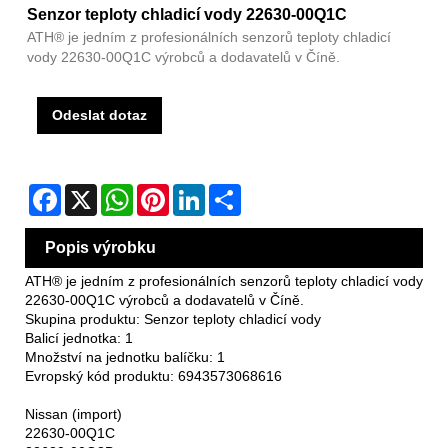
Senzor teploty chladicí vody 22630-00Q1C
ATH® je jedním z profesionálních senzorů teploty chladicí
vody 22630-00Q1C výrobců a dodavatelů v Číně.
Odeslat dotaz
Facebook
X
WhatsApp
Pinterest
LinkedIn
Share
Popis výrobku
ATH® je jedním z profesionálních senzorů teploty chladicí vody
22630-00Q1C výrobců a dodavatelů v Číně.
Skupina produktu: Senzor teploty chladicí vody
Balicí jednotka: 1
Množství na jednotku balíčku: 1
Evropský kód produktu: 6943573068616
Nissan (import)
22630-00Q1C