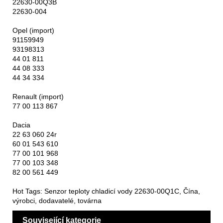
22630-00Q3B
22630-004
Opel (import)
91159949
93198313
44 01 811
44 08 333
44 34 334
Renault (import)
77 00 113 867
Dacia
22 63 060 24r
60 01 543 610
77 00 101 968
77 00 103 348
82 00 561 449
Hot Tags: Senzor teploty chladicí vody 22630-00Q1C, Čína,
výrobci, dodavatelé, továrna
Související kategorie