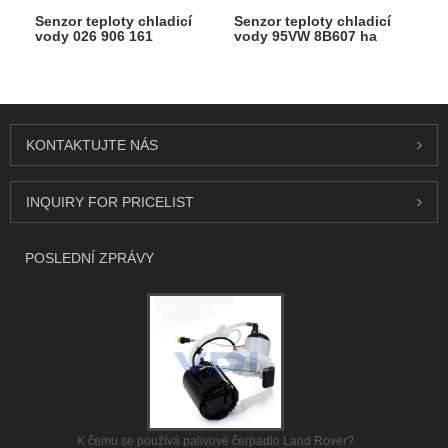
Senzor teploty chladicí
Senzor teploty chladicí
vody 026 906 161
vody 95VW 8B607 ha
KONTAKTUJTE NÁS
INQUIRY FOR PRICELIST
POSLEDNÍ ZPRÁVY
K čemu se používá palivové čerpadlo Land Rover?