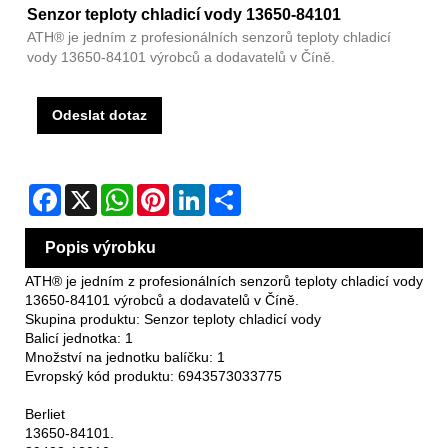
Senzor teploty chladicí vody 13650-84101
ATH® je jedním z profesionálních senzorů teploty chladicí
vody 13650-84101 výrobců a dodavatelů v Číně.
Odeslat dotaz
Facebook
X
WhatsApp
Pinterest
LinkedIn
Share
Popis výrobku
ATH® je jedním z profesionálních senzorů teploty chladicí vody
13650-84101 výrobců a dodavatelů v Číně.
Skupina produktu: Senzor teploty chladicí vody
Balicí jednotka: 1
Množství na jednotku balíčku: 1
Evropský kód produktu: 6943573033775
Berliet
13650-84101.