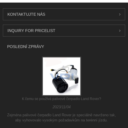
KONTAKTUJTE NÁS
INQUIRY FOR PRICELIST
POSLEDNÍ ZPRÁVY
K čemu se používá palivové čerpadlo Land Rover?
2023/11/04
Zejména palivové čerpadlo Land Rover je speciálně navrženo tak,
aby vyhovovalo vysokým požadavkům na terénní jízdu.