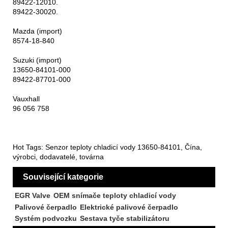
89422-12010.
89422-30020.
Mazda (import)
8574-18-840
Suzuki (import)
13650-84101-000
89422-87701-000
Vauxhall
96 056 758
Hot Tags: Senzor teploty chladicí vody 13650-84101, Čína,
výrobci, dodavatelé, továrna
Související kategorie
EGR Valve
OEM snímače teploty chladicí vody
Palivové čerpadlo
Elektrické palivové čerpadlo
Systém podvozku
Sestava tyče stabilizátoru