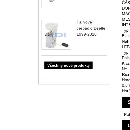
ČÁS
DOR
MAGN
MES
Palivové
INT
čerpadlo Beetle
Typ
1999-2010
Elek
Nahr
LFP
Typ
Pali
Klas
Všechny nové produkty
Ne
Roz
Hmo
0,5 
Hot 
S
Pa
O