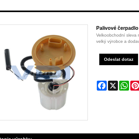
Palivové čerpadl
Velkoobchodní sleva 
velký výrobce a doda
Odeslat dotaz
Facebook
X
Wha