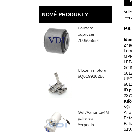
Vel
NOVÉ PRODUKTY
výro
Pal
Pouzdro
odpružení
Iden
7L0505554
Zna
Lem
MP
LFP
GTI
Uložení motoru
501
5Q0199262BJ
UP
501
ID p
227
Klíč
Výko
Golf/Varianta/4Motion
Ano
Refe
palivové
Pal
čerpadlo
519