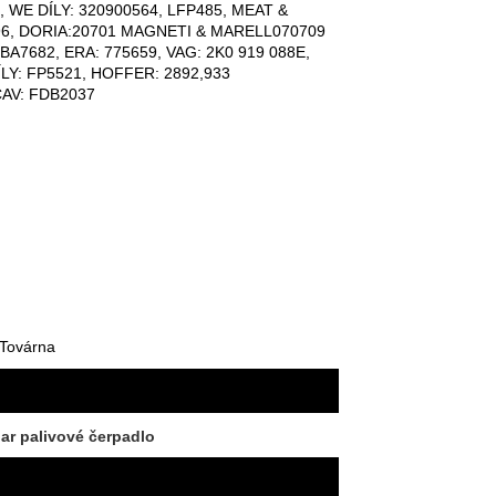
 WE DÍLY: 320900564, LFP485, MEAT &
96, DORIA:20701 MAGNETI & MARELL070709
CBA7682, ERA: 775659, VAG: 2K0 919 088E,
LY: FP5521, HOFFER: 2892,933
AV: FDB2037
 Továrna
ar palivové čerpadlo