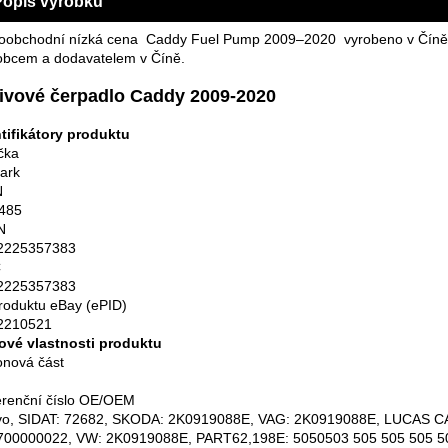
Popis výrobku
koobchodní nízká cena Caddy Fuel Pump 2009–2020 vyrobeno v Čín
bcem a dodavatelem v Číně.
ivové čerpadlo Caddy 2009-2020
tifikátory produktu
čka
ark
N
485
N
2225357383
C
2225357383
roduktu eBay (ePID)
2210521
ové vlastnosti produktu
nová část
renční číslo OE/OEM
ivo, SIDAT: 72682, SKODA: 2K0919088E, VAG: 2K0919088E, LUCAS 
700000022, VW: 2K0919088E, PART62,198E: 5050503 505 505 505 5