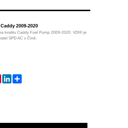
Live
o Caddy 2009-2020
na kvalitu Caddy Fuel Pump 2009-2020. VDI® je
vatel SPD AC v Číně.
tsApp
Pinterest
LinkedIn
Share