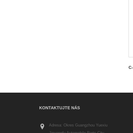
C
KONTAKTUJTE NÁS
Adresa: Okres Guangzhou Yuexiu
Jinyongfu Automobile Parts City