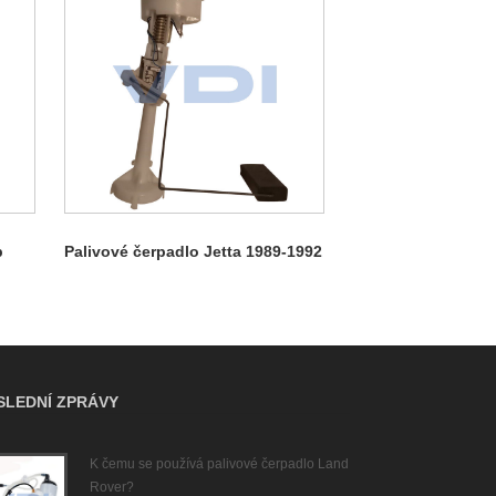
p
Palivové čerpadlo Jetta 1989-1992
SLEDNÍ ZPRÁVY
K čemu se používá palivové čerpadlo Land
Důsl
Rover?
čerp