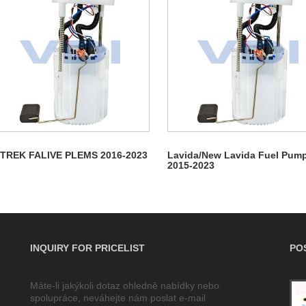
-TREK FALIVE PLEMS 2016-2023
Lavida/New Lavida Fuel Pum
2015-2023
INQUIRY FOR PRICELIST
PO
Máte-li jakýkoli dotaz ohledně nabídky nebo
Princip činnosti automobilového
spolupráce, neváhejte nám poslat e-mail
benzínového čerpadla