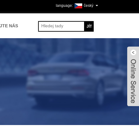
český
JTE NÁS