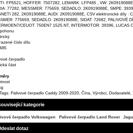
TI: FP5521, HOFFER: 7507282, LEMARK: LFP485 , VW: 2K0919088E,
IA: 77282, MESSMER: 775659, SEDADLO: 2K0919088E, SMPE: 393
ETI 282, 2K0919088E, AUDI: 2K0919088E, CSV elektronické díly : 
SMER: 775659, SEDADLO: 2K0919088E, SIDAT: 72682, PALIVOVÉ DÍ
ERMOEN7/CEUOT: 750EN7 1525.NT, INTERMOTOR: 39396, LUCAS C
 pohonu
trický
azené číslo dílu
485
vové čerpadlo
ická část
měry
tnost
kg
Tags: Palivové čerpadlo Caddy 2009-2020, Čína, Výrobci, Dodavatelé,
ouvisející kategorie
livové čerpadlo Volkswagen
Palivové čerpadlo Land Rover
Jagu
deslat dotaz