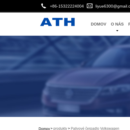
+86-15322224004
liyue6300@gmail.
DOMOV
O NÁS
>
produkty
>
Palivové čerpadlo Volkswagen
Domov