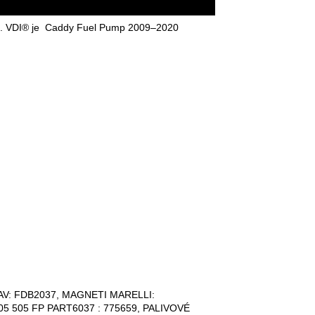
ě. VDI® je Caddy Fuel Pump 2009–2020
CAV: FDB2037, MAGNETI MARELLI:
05 505 FP PART6037 : 775659, PALIVOVÉ