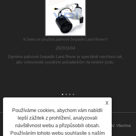
K čemu se používá palivové čerpadlo Land Rover?
2023/11/04
Zejména palivové čerpadlo Land Rover je speciálně navrženo tak,
aby vyhovovalo vysokým požadavkům na terénní jízdu.
X
Používáme cookies, abychom vám nabídli
lepší zážitek z prohlížení, analyzovali
návštěvnost webu a přizpůsobili obsah.
Copyright © 2026 Guangzhou ATH Automotive Electronics Co., Ltd. Všechna
Používáním tohoto webu souhlasíte s naším