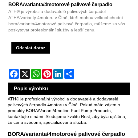
BORA/varianta/4motorové palivové čerpadlo
ATH® je výrobci a dodavatelé palivových čerpadel
ATHA/varianty 4motoru v Číně, kteří mohou velkoobchodní
bora/varianta/4motorové palivové čerpadlo, můžeme za vás
poskytovat profesionální služby a lepší cenu.
Odeslat dotaz
Facebook
X
WhatsApp
Pinterest
LinkedIn
Share
Popis výrobku
ATH® je profesionální výrobci a dodavatelé a dodavatelé
palivových čerpadla 4motoru v Číně. Pokud máte zájem o
produkty BORA/Variant/4motion Fuel Pump Products,
kontaktujte s námi. Sledujeme kvalitu Rest, aby byla ujištěna,
že cena svědomí, specializovaná služba.
BORA/varianta/4motorové palivové čerpadlo