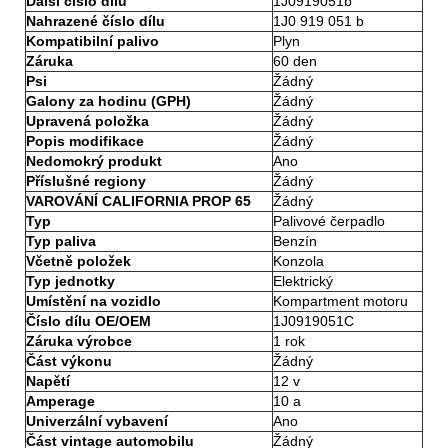
Další číslo dílu
1J0919051b
Nahrazené číslo dílu
1J0 919 051 b
Kompatibilní palivo
Plyn
Záruka
60 den
Psi
Žádný
Galony za hodinu (GPH)
Žádný
Upravená položka
Žádný
Popis modifikace
Žádný
Nedomokrý produkt
Ano
Příslušné regiony
Žádný
VAROVÁNÍ CALIFORNIA PROP 65
Žádný
Typ
Palivové čerpadlo
Typ paliva
Benzín
Včetně položek
Konzola
Typ jednotky
Elektrický
Umístění na vozidlo
Kompartment motoru
Číslo dílu OE/OEM
1J0919051C
Záruka výrobce
1 rok
Část výkonu
Žádný
Napětí
12 v
Amperage
10 a
Univerzální vybavení
Ano
Část vintage automobilu
Žádný