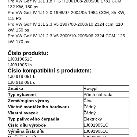
Pro VW Golf IV 1J1 1,8 T GTI 2001/08-2005/06 1781 CCM,
132 KW, 180 ps
Pro VW Golf IV 1J1 2.0 1998/07-2004/05 1984 CCM, 85 KW,
115 PS
Pro VW Golf IV 1J1 2.3 V5 1997/08-2000/10 2324 ccm, 110
kW, 150 ps
Pro VW Golf IV 1J1 2.3 V5 2000/10-2005/06 2324 CCM, 125
kW, 170 ps
Číslo produktu:
1J0919051C
1J0919051b
Číslo kompatibilní s produktem:
1J0 919 051 b
1J0 919 051 c
Značka
Rwsypl
Typ vybavení
Přímá náhrada
Země/region výroby
Čína
Včetně montážního hardwaru
Žádný
Vlastní svazek
Žádný
Typ palivového čerpadla
Elektrický
Číslo dílu výrobce
1J0919051C
Výměna čísla dílu
1J0919051C