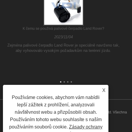
K čemu se používá palivové čerpadlo Land Rover?
2023/11/04
Zejména palivové čerpadlo Land Rover je speciálně navrženo tak,
aby vyhovovalo vysokým požadavkům na terénní jízdu.
X
Používáme cookies, abychom vám nabídli
lepší zážitek z prohlížení, analyzovali
návštěvnost webu a přizpůsobili obsah.
Copyright © 2026 Guangzhou ATH Automotive Electronics Co., Ltd. Všechna
Používáním tohoto webu souhlasíte s naším
práva vyhrazena
používáním souborů cookie.
Zásady ochrany