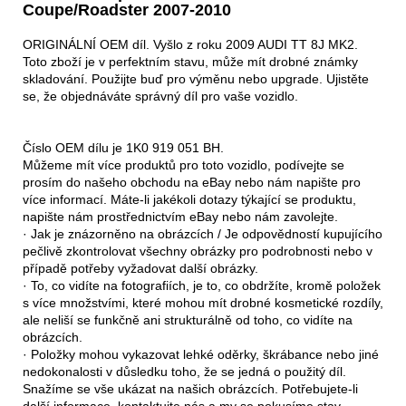
Coupe/Roadster 2007-2010
ORIGINÁLNÍ OEM díl. Vyšlo z roku 2009 AUDI TT 8J MK2.
Toto zboží je v perfektním stavu, může mít drobné známky
skladování. Použijte buď pro výměnu nebo upgrade. Ujistěte
se, že objednáváte správný díl pro vaše vozidlo.
Číslo OEM dílu je 1K0 919 051 BH.
Můžeme mít více produktů pro toto vozidlo, podívejte se
prosím do našeho obchodu na eBay nebo nám napište pro
více informací. Máte-li jakékoli dotazy týkající se produktu,
napište nám prostřednictvím eBay nebo nám zavolejte.
· Jak je znázorněno na obrázcích / Je odpovědností kupujícího
pečlivě zkontrolovat všechny obrázky pro podrobnosti nebo v
případě potřeby vyžadovat další obrázky.
· To, co vidíte na fotografiích, je to, co obdržíte, kromě položek
s více množstvími, které mohou mít drobné kosmetické rozdíly,
ale neliší se funkčně ani strukturálně od toho, co vidíte na
obrázcích.
· Položky mohou vykazovat lehké oděrky, škrábance nebo jiné
nedokonalosti v důsledku toho, že se jedná o použitý díl.
Snažíme se vše ukázat na našich obrázcích. Potřebujete-li
další informace, kontaktujte nás a my se pokusíme stav